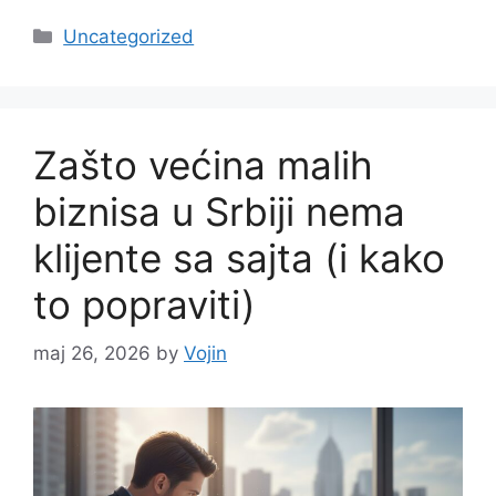
Categories
Uncategorized
Zašto većina malih
biznisa u Srbiji nema
klijente sa sajta (i kako
to popraviti)
maj 26, 2026
by
Vojin