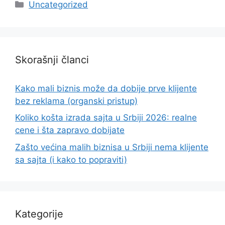
Categories
Uncategorized
Skorašnji članci
Kako mali biznis može da dobije prve klijente
bez reklama (organski pristup)
Koliko košta izrada sajta u Srbiji 2026: realne
cene i šta zapravo dobijate
Zašto većina malih biznisa u Srbiji nema klijente
sa sajta (i kako to popraviti)
Kategorije