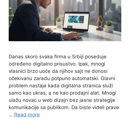
Danas skoro svaka firma u Srbiji poseduje
određeno digitalno prisustvo. Ipak, mnogi
vlasnici brzo uoče da njihov sajt ne donosi
očekivanu zaradu potpuno automatski. Glavni
problem nastaje kada digitalna stranica služi
samo kao ukras, a ne kao prodajni alat. Mnogi
ulažu novac u web dizajn bez jasne strategije
komunikacije sa publikom. Da biste videli prave
…
Read more