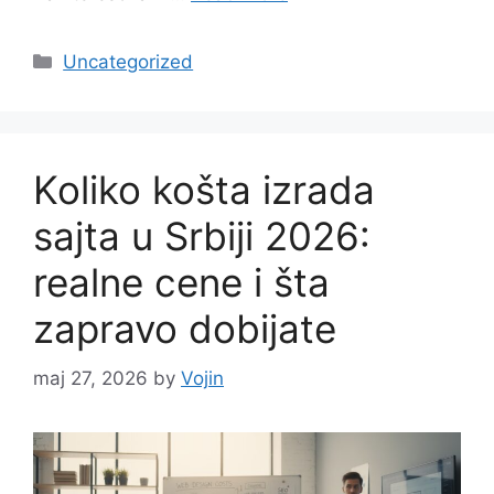
Categories
Uncategorized
Koliko košta izrada
sajta u Srbiji 2026:
realne cene i šta
zapravo dobijate
maj 27, 2026
by
Vojin