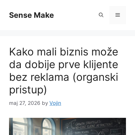
Skip
to
Sense Make
Menu
content
Kako mali biznis može
da dobije prve klijente
bez reklama (organski
pristup)
maj 27, 2026
by
Vojin