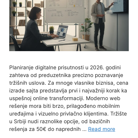
Planiranje digitalne prisutnosti u 2026. godini
zahteva od preduzetnika precizno poznavanje
tržišnih uslova. Za mnoge vlasnike biznisa, cena
izrade sajta predstavlja prvi i najvažniji korak ka
uspešnoj online transformaciji. Moderno web
rešenje mora biti brzo, prilagođeno mobilnim
uređajima i vizuelno privlačno klijentima. Tržište
u Srbiji nudi raznolike opcije, od bazičnih
rešenja za 50€ do naprednih …
Read more