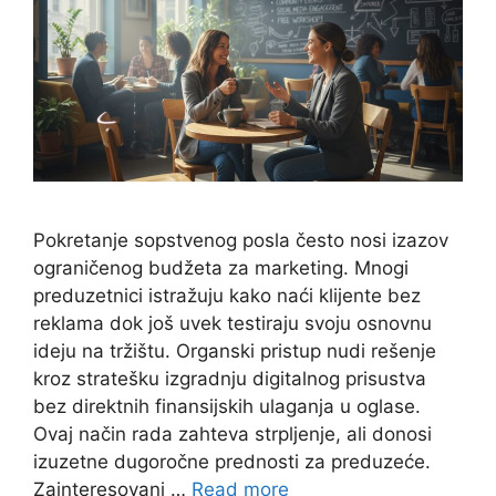
Pokretanje sopstvenog posla često nosi izazov
ograničenog budžeta za marketing. Mnogi
preduzetnici istražuju kako naći klijente bez
reklama dok još uvek testiraju svoju osnovnu
ideju na tržištu. Organski pristup nudi rešenje
kroz stratešku izgradnju digitalnog prisustva
bez direktnih finansijskih ulaganja u oglase.
Ovaj način rada zahteva strpljenje, ali donosi
izuzetne dugoročne prednosti za preduzeće.
Zainteresovani …
Read more